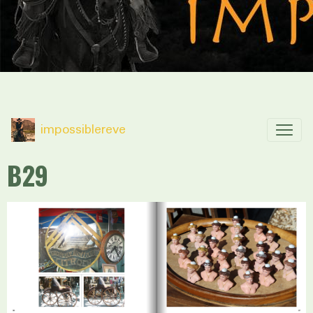
impossiblereve
B29