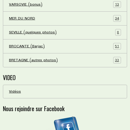
13
VARSOVIE (bonus)
34
MER DU NORD
8
SEVILLE (quelques photos)
51
BROCANTE (Barjac)
33
BRETAGNE (autres photos)
VIDEO
Vidéos
Nous rejoindre sur Facebook