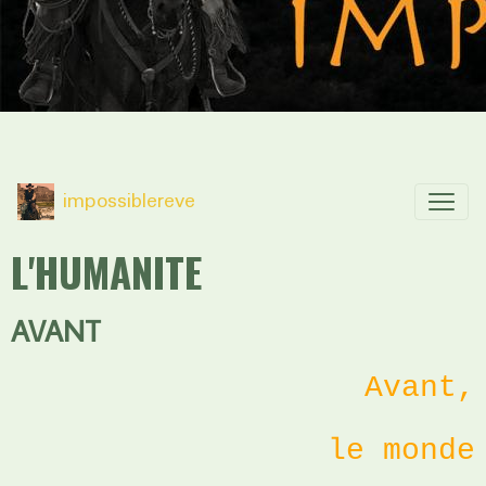
impossiblereve
L'HUMANITE
AVANT
Avant,
le monde