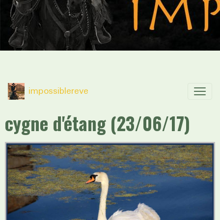
impossiblereve
cygne d'étang (23/06/17)