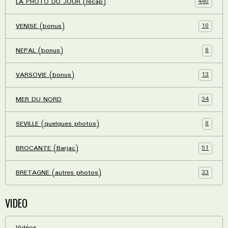
440
LA PHOTO DU JOUR (récap)
10
VENISE (bonus)
8
NEPAL (bonus)
13
VARSOVIE (bonus)
34
MER DU NORD
8
SEVILLE (quelques photos)
51
BROCANTE (Barjac)
33
BRETAGNE (autres photos)
VIDEO
Vidéos