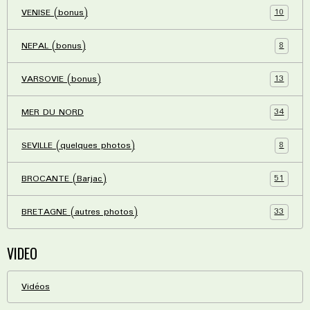
10
VENISE (bonus)
8
NEPAL (bonus)
13
VARSOVIE (bonus)
34
MER DU NORD
8
SEVILLE (quelques photos)
51
BROCANTE (Barjac)
33
BRETAGNE (autres photos)
VIDEO
Vidéos