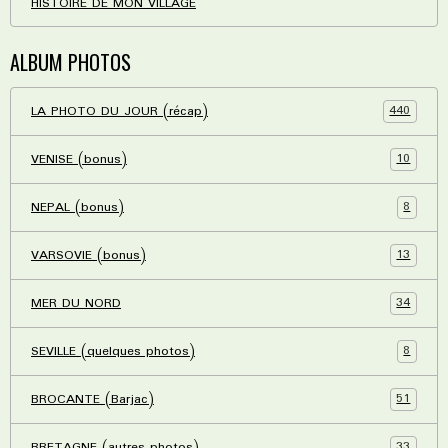
HISTOIRE DE MON VILLAGE
ALBUM PHOTOS
440
LA PHOTO DU JOUR (récap)
10
VENISE (bonus)
8
NEPAL (bonus)
13
VARSOVIE (bonus)
34
MER DU NORD
8
SEVILLE (quelques photos)
51
BROCANTE (Barjac)
33
BRETAGNE (autres photos)